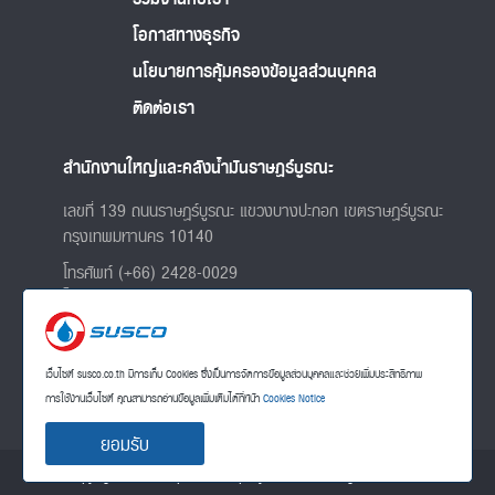
โอกาสทางธุรกิจ
นโยบายการคุ้มครองข้อมูลส่วนบุคคล
ติดต่อเรา
สำนักงานใหญ่และคลังน้ำมันราษฎร์บูรณะ
เลขที่ 139 ถนนราษฎร์บูรณะ แขวงบางปะกอก เขตราษฎร์บูรณะ
กรุงเทพมหานคร 10140
โทรศัพท์ (+66) 2428-0029
โทรสาร (+66) 2428 8001
และ 0-2427-6460
แผนที่บริษัท
เว็บไซต์ susco.co.th มีการเก็บ Cookies ซึ่งเป็นการจัดการข้อมูลส่วนบุคคลและช่วยเพิ่มประสิทธิภาพ
การใช้งานเว็บไซต์ คุณสามารถอ่านข้อมูลเพิ่มเติมได้ที่หน้า
Cookies Notice
ยอมรับ
copyright © susco public company limited - All rights reserved.