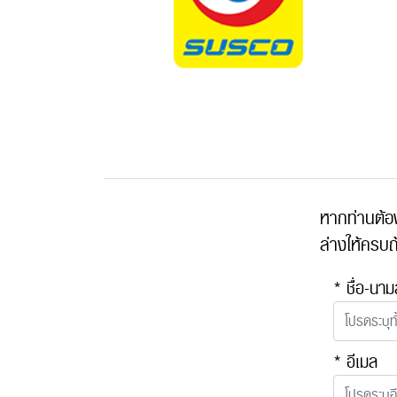
หากท่านต้อ
ล่างให้ครบถ
* ชื่อ-นาม
* อีเมล