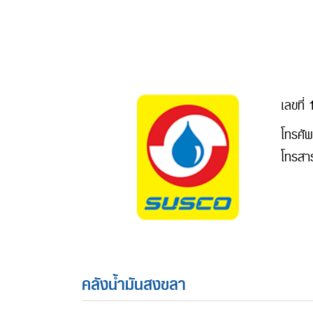
เลขที่
โทรศั
โทรสา
คลังน้ำมันสงขลา