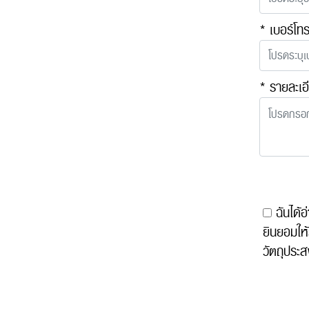
* เบอร์โท
* รายละเอ
ฉันได้
ยินยอมให้
วัตถุประส