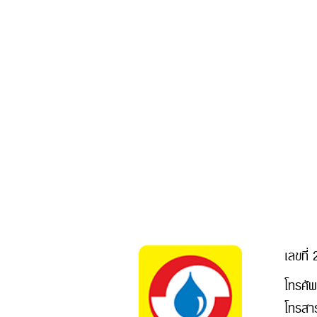
เลขที
โทรศั
โทรสา