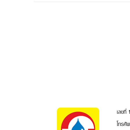
เลขที
โทรศั