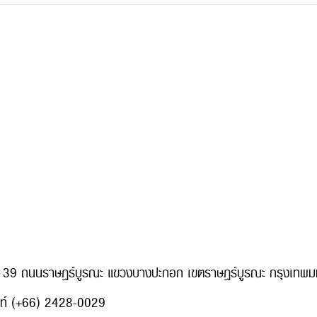
่ 139 ถนนราษฎร์บูรณะ แขวงบางปะกอก เขตราษฎร์บูรณะ กรุงเท
พท์ (+66) 2428-0029